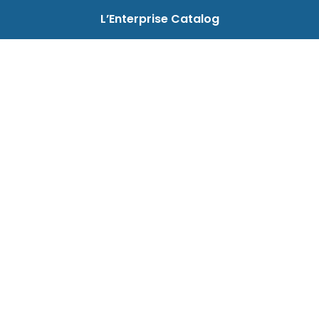
L’Enterprise Catalog
Produit
Fonctions
Apports
Intégration
Usages
Enterprise Catalog
Actifs Data
Différenciants