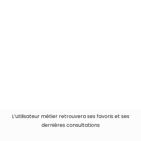
Accéder
L’accès simple
offre une interface épurée aux
utilisateurs métier pour trouver des termes métier
Les tags permettent un accès rapide aux éléments
concernés
L’utilisateur métier retrouvera ses favoris et ses
dernières consultations