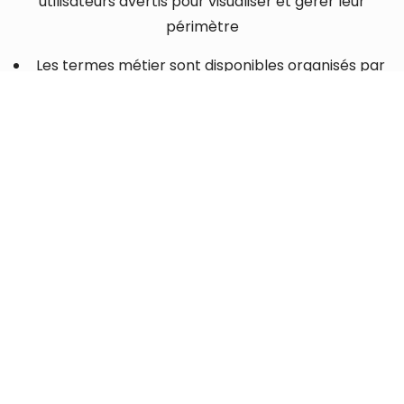
utilisateurs avertis pour visualiser et gérer leur
périmètre
Les termes métier sont disponibles organisés par
concepts métier
Les derniers termes métier, en cours ou validées,
sont visibles
Les actions spécifiques à l’utilisateur, comme les
favoris et les tâches, sont présentées