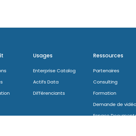
it
Usages
Ressources
ons
Enterprise Catalog
Partenaires
s
Actifs Data
Consulting
ation
Différenciants
Formation
Demande de vidé
Espace Documenta
Support