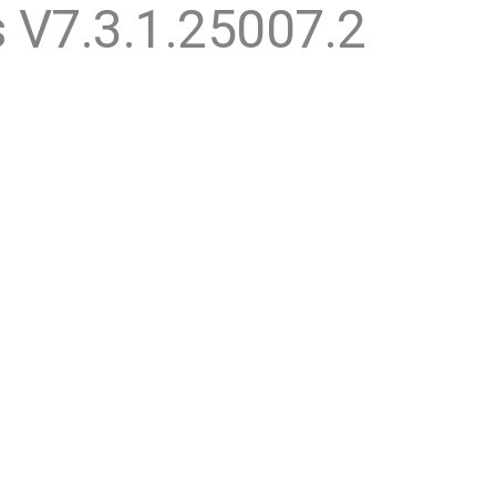
 V7.3.1.25007.2
Le produit
Les usages
Clients
Re