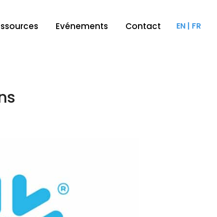
ssources
Evénements
Contact
EN
|
FR
ns