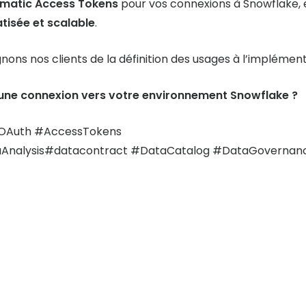
mmatic Access Tokens
pour vos connexions à Snowflake,
tisée et scalable
.
ons nos clients de la définition des usages à l’implément
 une connexion vers votre environnement Snowflake ?
OAuth #AccessTokens
Analysis#datacontract #DataCatalog #DataGovernanc